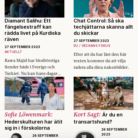
yttrandefrihetsexperten Nils
Funcke.
Diamant Salihu: Ett
Chat Control: Så ska
fängelsestraff kan
techjättarna skanna allt
rädda livet på Kurdiska
du skickar
räven
27 SEPTEMBER 2023
EU
VECKANS FOKUS
27 SEPTEMBER 2023
AKTUELLT
Efter att du har läst den här
Rawa Majid har blodtörstiga
texten kommer du att vilja
fiender både i Sverige och
radera alla dina nakenbilder.
Turkiet. Nu kan hans dagar
vara räknade.
Sofie Löwenmark:
Kort Sagt:
Är du en
Hederskulturen har ätit
transartshund?
sig in i förskolorna
26 SEPTEMBER
2023
26 SEPTEMBER