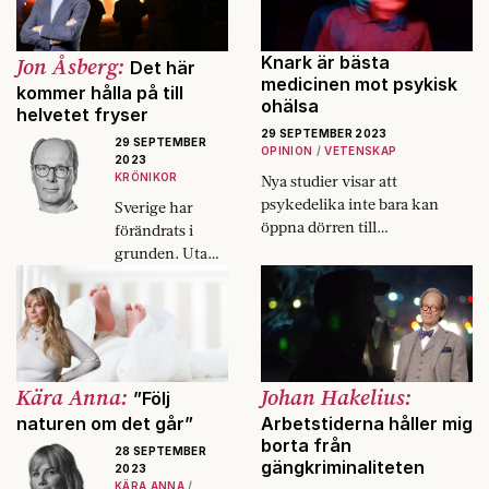
Jon Åsberg:
Knark är bästa
Det här
medicinen mot psykisk
kommer hålla på till
ohälsa
helvetet fryser
29 SEPTEMBER 2023
29 SEPTEMBER
OPINION
VETENSKAP
2023
KRÖNIKOR
Nya studier visar att
psykedelika inte bara kan
Sverige har
öppna dörren till
förändrats i
medvetandets mysterier utan
grunden. Utan
också lindra missbruk och
stabila
psykiskt lidande.
institutioner
kommer våldet
att fortsätta.
Kära Anna:
Johan Hakelius:
”Följ
naturen om det går”
Arbetstiderna håller mig
borta från
28 SEPTEMBER
gängkriminaliteten
2023
KÄRA ANNA