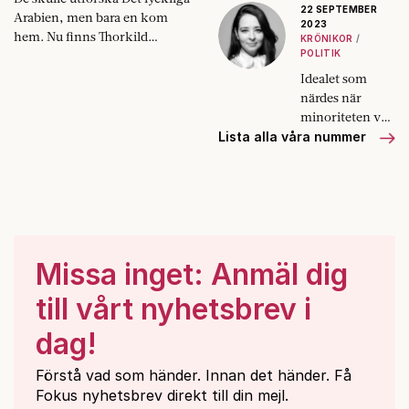
22 SEPTEMBER
Arabien, men bara en kom
2023
hem. Nu finns Thorkild
KRÖNIKOR
Hansens säregna klassiker på
POLITIK
svenska.
Idealet som
närdes när
minoriteten var
liten har fått
Lista alla våra nummer
ödesdigra
konsekvenser.
Missa inget: Anmäl dig
till vårt nyhetsbrev i
dag!
Förstå vad som händer. Innan det händer. Få
Fokus nyhetsbrev direkt till din mejl.