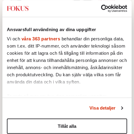
KRÖNIKOR
2023
KRÖNIKOR
Då är du inte
I dag finns det
ensam.
personal som
Tusentals
själva bär på
personer som
Ansvarsfull användning av dina uppgifter
hedersnormer
identifierar sig
Vi och
våra 363 partners
behandlar din personliga data,
och kontrollerar
som hundar
som t.ex. ditt IP-nummer, och använder teknologi såsom
barnen.
samlades i
cookies för att lagra och få tillgång till information på din
Berlin för att
demonstrera för
enhet för att kunna tillhandahålla personliga annonser och
sin rätt att anta
Joel Halldorf:
Vad är egentligen ett
Plötsligt
innehåll, annons- och innehållsmätning, åskådarinsikter
museum?
en
hyllar alla den tryckta
och produktutveckling. Du kan själv välja vilka som får
hundidentitet.
boken
25 SEPTEMBER 2023
använda din data och i vilka syften.
KULTUR
25 SEPTEMBER
Ett museum är ett
2023
Ta reda på mer om hur dina personliga uppgifter
KRÖNIKOR
allkonstverk som ofta är lika
behandlas och ställ in dina preferenser i
detaljsektionen
.
viktigt som samlingarna det
Men vad ligger
Visa detaljer
Du kan ändra eller dra tillbaka ditt samtycke när som
rymmer. Flera av landets
bakom
helst från cookie-förklaringen.
viktigaste kulturinstitutioner
tvärvändningen
kämpar i dag för att kunna
?
Tillåt alla
vara kvar i sina fastigheter.
Vi använder enhetsidentifierare för att anpassa innehållet