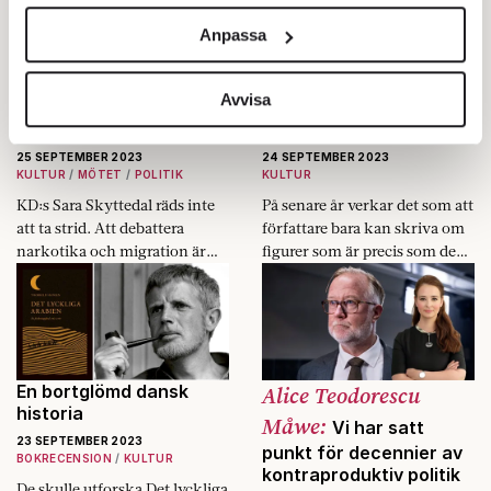
och annonserna till användarna, tillhandahålla funktioner
Anpassa
för sociala medier och analysera vår trafik. Vi
vidarebefordrar även sådana identifierare och annan
Sara Skyttedal: ”Jag
Se upp för
information från din enhet till de sociala medier och
Avvisa
blev utfryst av
flockmentaliteten på
annons- och analysföretag som vi samarbetar med.
partikollegor”
Bokmässan
Dessa kan i sin tur kombinera informationen med annan
25 SEPTEMBER 2023
24 SEPTEMBER 2023
KULTUR
MÖTET
POLITIK
KULTUR
information som du har tillhandahållit eller som de har
samlat in när du har använt deras tjänster.
KD:s Sara Skyttedal räds inte
På senare år verkar det som att
att ta strid. Att debattera
författare bara kan skriva om
Om du vill läsa mer om hur vi hanterar personuppgifter
narkotika och migration är
figurer som är precis som de
kan du göra det
här
.
enkelt jämfört med steget hon
själva.
tog som tonåring.
En bortglömd dansk
Alice Teodorescu
historia
Måwe:
Vi har satt
23 SEPTEMBER 2023
punkt för decennier av
BOKRECENSION
KULTUR
kontraproduktiv politik
De skulle utforska Det lyckliga