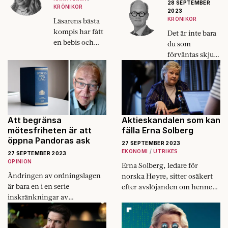
28 SEPTEMBER
KRÖNIKOR
2023
KRÖNIKOR
Läsarens bästa
kompis har fått
Det är inte bara
en bebis och
du som
hennes man
förväntas skjuta
kommer inte
dina kollegor,
vara pappaledig.
dina kollegor
Vill han inte ha
förväntas skjuta
en relation till
dig också.
sitt barn?
Att begränsa
Aktieskandalen som kan
mötesfriheten är att
fälla Erna Solberg
öppna Pandoras ask
27 SEPTEMBER 2023
EKONOMI
UTRIKES
27 SEPTEMBER 2023
OPINION
Erna Solberg, ledare för
Ändringen av ordningslagen
norska Høyre, sitter osäkert
är bara en i en serie
efter avslöjanden om hennes
inskränkningar av
mans aktieaffärer.
svenskarnas demokratiska
rättigheter, skriver