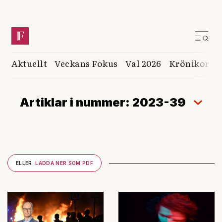
Aktuellt
Veckans Fokus
Val 2026
Krönikor
K
Artiklar i nummer: 2023-39
ELLER:
LADDA NER SOM PDF