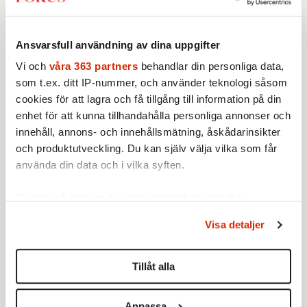
Exportstopp förvärrar
17 APRIL 2008
matbrist
EKONOMI
17 APRIL 2008
Ansvarsfull användning av dina uppgifter
Svårigheten med att lyckas
INRIKES
med banting är att belöningen
Vi och
våra 363 partners
behandlar din personliga data,
Ökad efterfrågan har
ofta dröjer. Nu finns det en
dubblerat matpriserna.
som t.ex. ditt IP-nummer, och använder teknologi såsom
lösning.
Förlorare är fattiga i
cookies för att lagra och få tillgång till information på din
storstäder, som hotas av
enhet för att kunna tillhandahålla personliga annonser och
massvält.
innehåll, annons- och innehållsmätning, åskådarinsikter
och produktutveckling. Du kan själv välja vilka som får
använda din data och i vilka syften.
Ta reda på mer om hur dina personliga uppgifter
Anna-Karin Eklund om
Myter och sanningar om
behandlas och ställ in dina preferenser i
detaljsektionen
.
vårdstrejken
återvinning
Visa detaljer
Du kan ändra eller dra tillbaka ditt samtycke när som
17 APRIL 2008
17 APRIL 2008
helst från cookie-förklaringen.
TIO FRÅGOR
VECKANS FOKUS
Allt tyder på att
Tillåt alla
Det är ingen idé att sortera –
Vårdförbundets medlemmar
Vi använder enhetsidentifierare för att anpassa innehållet
allt blandas ändå i sopbilen. En
går ut i strejk på måndag, efter
populär myt som sprids med
och annonserna till användarna, tillhandahålla funktioner
Anpassa