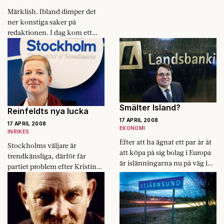
det…
Märklish. Ibland dimper det
ner konstiga saker på
redaktionen. I dag kom ett
brev från ett stort oljerikt land
på arabiska halvön.
Brevskrivaren ”kindly asks…
Smälter Island?
Reinfeldts nya lucka
17 APRIL 2008
17 APRIL 2008
EKONOMI
INRIKES
Efter att ha ägnat ett par år åt
Stockholms väljare är
att köpa på sig bolag i Europa
trendkänsliga, därför får
är islänningarna nu på väg in i
partiet problem efter Kristina
väggen.
Axén Olins avhopp.