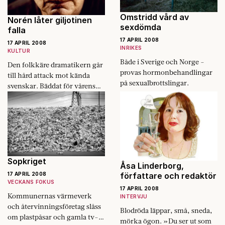
Omstridd vård av
Norén låter giljotinen
sexdömda
falla
17 APRIL 2008
17 APRIL 2008
INRIKES
KULTUR
Både i Sverige och Norge ­
Den folkkäre dramatikern går
provas hormonbehandlingar
till hård attack mot kända
på sexualbrottslingar.
svenskar. Bäddat för vårens
stora kulturdebatt?
Sopkriget
Åsa Linderborg,
17 APRIL 2008
författare och redaktör
VECKANS FOKUS
17 APRIL 2008
Kommunernas värmeverk
INTERVJU
och återvinningsföretag slåss
Blodröda läppar, små, sneda,
om plastpåsar och gamla tv-­
mörka ögon. »Du ser ut som