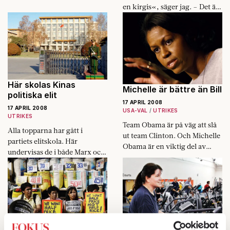
apparater. Sopor är inte längre
en kirgis«, säger jag. – Det är
något smutsigt.
ryssen i mig, svarar Åsa
Linderborg. Hennes mormor
är…
Här skolas Kinas
Michelle är bättre än Bill
politiska elit
17 APRIL 2008
17 APRIL 2008
USA-VAL
UTRIKES
UTRIKES
Team Obama är på väg att slå
Alla topparna har gått i
ut team Clinton. Och Michelle
partiets elitskola. Här
Obama är en viktig del av
undervisas de i både Marx och
förklaringen.
internationella relationer.
Blir rik på att banta