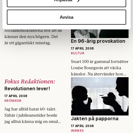
att förhandlingarna med
Fokus Redaktionen:
stark övertygelse. Problemet
för sociala medier och analysera vår trafik. Vi
Sveriges Kommuner och
är att ingen säkert…
Politik i mjukisbyxor
vidarebefordrar även sådana identifierare och annan
Landsting gick i stå för tre
information från din enhet till de sociala medier och
Avvisa
17 APRIL 2008
veckor sedan.
KRÖNIKOR
annons- och analysföretag som vi samarbetar med.
Socialdemokraterna tror att de
Dessa kan i sin tur kombinera informationen med annan
känner den nya högern. Det
information som du har tillhandahållit eller som de har
En 96-årig provokation
är ett gigantiskt misstag.
samlat in när du har använt deras tjänster.
17 APRIL 2008
Om du vill läsa mer om hur vi hanterar personuppgifter
KULTUR
kan du göra det
här
.
Snart 100 år gammal fortsätter
Louise Bourgeois att väcka
känslor. Nu återvänder hon
Fokus Redaktionen:
till Paris.
Revolutionen lever!
17 APRIL 2008
KRÖNIKOR
Jag har alltid hatat 60-talet.
Såhär i jubileumstider borde
Jakten på papporna
jag alltså känna mig en smula
17 APRIL 2008
… spänd, kan vi kalla det. Men
INRIKES