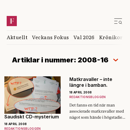
Aktuellt
Veckans Fokus
Val 2026
Krönikor
K
Artiklar i nummer: 2008-16
Matkravaller – inte
längre i bamban.
18 APRIL 2008
REDAKTIONSBLOGGEN
Det fanns en tid när man
associerade matkravaller med
Saudiskt CD-mysterium
något som hände i högstadiets
skolbespisning. De senaste
18 APRIL 2008
REDAKTIONSBLOGGEN
veckorna har vi fått lära oss att