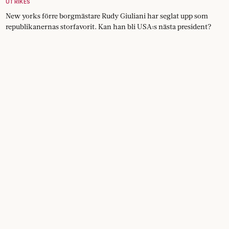
UTRIKES
New yorks förre borgmästare Rudy Giuliani har seglat upp som
republikanernas storfavorit. Kan han bli USA:s nästa president?