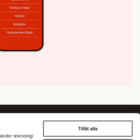
Om oss
Information
Tillåt alla
änder teknologi
Om Fokus
Personuppgiftspolicy