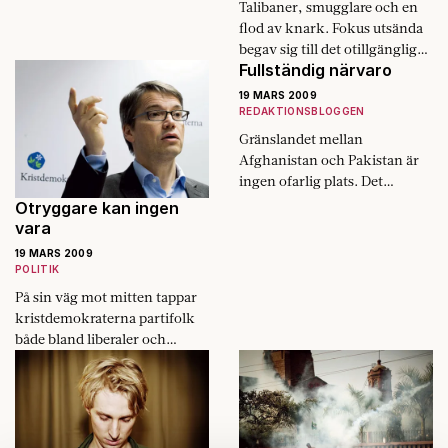
Talibaner, smugglare och en
flod av knark. Fokus utsända
begav sig till det otillgängliga
Fullständig närvaro
landskap på gränsen mellan
Afghanistan och Pakistan som
19 MARS 2009
riskerar att bli Barack Obamas
REDAKTIONSBLOGGEN
eget Irak-fiasko.
Gränslandet mellan
Afghanistan och Pakistan är
ingen ofarlig plats. Det
dramatiska bergslandskapet
Otryggare kan ingen
behärskas av talibaner och
vara
smugglare. Så varför besöker
19 MARS 2009
inte Fokus i stället de
POLITIK
svenska…
På sin väg mot mitten tappar
kristdemo­kraterna partifolk
både bland liberaler och
konservativa.