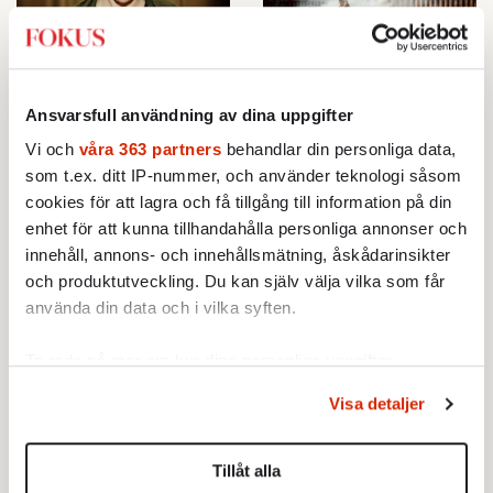
»Jag gillar inte
Banden till USA stärks
sentimentalt tjafs«
19 MARS 2009
VECKANS FOKUS
19 MARS 2009
Ansvarsfull användning av dina uppgifter
KULTUR
Efter våldsamma protester har
Vi och
våra 363 partners
behandlar din personliga data,
Love Antell tycker att svensk
landets högsta domare
som t.ex. ditt IP-nummer, och använder teknologi såsom
rocklyrik är reaktionär. Han
återinsatts – och en ny dörr
vill göra musik om samhällets
till USA öppnats.
cookies för att lagra och få tillgång till information på din
skamfläckar.
enhet för att kunna tillhandahålla personliga annonser och
innehåll, annons- och innehållsmätning, åskådarinsikter
och produktutveckling. Du kan själv välja vilka som får
använda din data och i vilka syften.
Ta reda på mer om hur dina personliga uppgifter
»Jag ville döda
Polisen blöder
behandlas och ställ in dina preferenser i
detaljsektionen
.
utlänningar«
Visa detaljer
19 MARS 2009
Du kan ändra eller dra tillbaka ditt samtycke när som
POLITIK
19 MARS 2009
helst från cookie-förklaringen.
VECKANS FOKUS
Kostnaderna ökar inom
Tillåt alla
Abed från Pakistan körde en
rättssystemet och de närmaste
Vi använder enhetsidentifierare för att anpassa innehållet