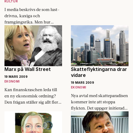
KULTUR
I media beskrivs de som lust­
drivna, kaxiga och
framgångsrika. Men hur
lyckade är 80-talisterna?
Marx på Wall Street
Skatteflyktingarna drar
vidare
19 MARS 2009
EKONOMI
19 MARS 2009
EKONOMI
Kan finanskraschen leda till
Nya avtal med skatteparadisen
en ny ekonomisk ordning?
kommer inte att stoppa
Den frågan ställer sig allt fler
flykten. Det uppger initierade
bedömare. I USA talar man
bankkällor.
om den starka statens
återkomst och sneglar på
Sverige.