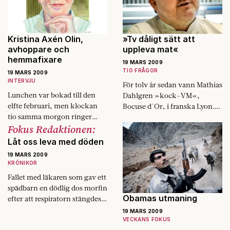
Kristina Axén Olin,
»Tv dåligt sätt att
avhoppare och
uppleva mat«
hemmafixare
19 MARS 2009
TIO FRÅGOR
19 MARS 2009
INTERVJU
För tolv år sedan vann Mathias
Lunchen var bokad till den
Dahlgren »kock-VM«,
elfte februari, men klockan
Bocuse d´Or, i franska Lyon.
tio samma morgon ringer
Sedan 2007 håller han till på
Fokus Redaktionen:
Kristina Axén Olin och bokar
Grand Hôtel. Och
om. Bara några timmar senare
utmärkelserna fortsätter att
Låt oss leva med döden
kommer beskedet…
falla över honom.
19 MARS 2009
KRÖNIKOR
Fallet med läkaren som gav ett
spädbarn en dödlig dos morfin
Obamas utmaning
efter att respiratorn stängdes
av upprör Sverige. Frågan är
19 MARS 2009
varför. För att det handlar…
VECKANS FOKUS