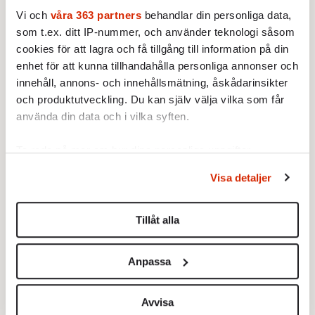
granskning av Sveriges mest
Vi och
våra 363 partners
behandlar din personliga data,
Inför Ramadan. Fokus
inflytelserika journalister.
besöker Dakar i Senegal där
som t.ex. ditt IP-nummer, och använder teknologi såsom
Genomsnittsjournalisten…
muslimerna förbereder sig för
cookies för att lagra och få tillgång till information på din
sin viktigaste högtid.
enhet för att kunna tillhandahålla personliga annonser och
innehåll, annons- och innehållsmätning, åskådarinsikter
och produktutveckling. Du kan själv välja vilka som får
använda din data och i vilka syften.
Ta reda på mer om hur dina personliga uppgifter
Rationaliseringskonsult
behandlas och ställ in dina preferenser i
detaljsektionen
.
Alla vill in i burken
en
Visa detaljer
Du kan ändra eller dra tillbaka ditt samtycke när som
13 SEPTEMBER 2007
13 SEPTEMBER 2007
KULTUR
helst från cookie-förklaringen.
INRIKES
Under 2000-talet har det
Regeringens budget. Nästa
Tillåt alla
anglosaxiska tv-dramat, inte
vecka står finansminister
Vi använder enhetsidentifierare för att anpassa innehållet
minst det amerikanska,
anders Borg inför sin största
och annonserna till användarna, tillhandahålla funktioner
förgyllt tillvaron för miljoner
Anpassa
utmaning hittills.
Lista alla våra nummer
för sociala medier och analysera vår trafik. Vi
tittare världen över.
vidarebefordrar även sådana identifierare och annan
Karaktärsdrivna långkörare
information från din enhet till de sociala medier och
Avvisa
som »Sopranos«, »Six Feet