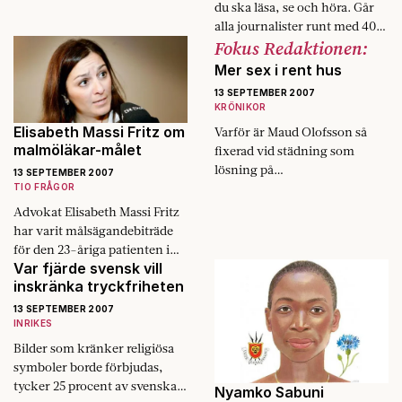
du ska läsa, se och höra. Går
alla journalister runt med 400
Fokus Redaktionen:
000 i plastkassar och hyr
torpeder? Fokus synar
Mer sex i rent hus
journalisterna.
13 SEPTEMBER 2007
KRÖNIKOR
Elisabeth Massi Fritz om
Varför är Maud Olofsson så
malmöläkar-målet
fixerad vid städning som
lösning på
13 SEPTEMBER 2007
jämställdhetsproblemet?
TIO FRÅGOR
Psykologen har svaret.
Advokat Elisabeth Massi Fritz
har varit målsägandebiträde
för den 23-åriga patienten i
Var fjärde svensk vill
det så kallade Malmöläkar-
inskränka tryckfriheten
målet som avgjordes i
måndags. Vad tror du händer
13 SEPTEMBER 2007
när…
INRIKES
Bilder som kränker religiösa
symboler borde förbjudas,
tycker 25 procent av svenska
Nyamko Sabuni