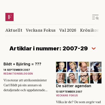
Aktuellt
Veckans Fokus
Val 2026
Krönikor
K
Artiklar i nummer: 2007-29
Bildt + Björling = ???
14 SEPTEMBER 2007
REDAKTIONSBLOGGEN
Vi noterar att utrikesminister
Carl Bildt på sin annars så
De sätter agendan
detaljerade och uppdaterade
13 SEPTEMBER 2007
blogg inte med ett ord
VECKANS FOKUS
kommenterar att han fått en
Vilka är de? De som avgör vad
ny ministerkollega…