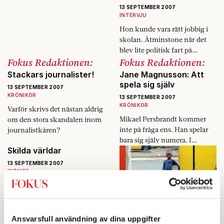
folket.
13 SEPTEMBER 2007
INTERVJU
Hon kunde vara rätt jobbig i
skolan. Åtminstone när det
blev lite politisk fart på
Fokus Redaktionen:
Fokus Redaktionen:
diskussionerna. Då tände hon
till, den lilla mörka tysta
Stackars journalister!
Jane Magnusson: Att
tjejen…
spela sig själv
13 SEPTEMBER 2007
KRÖNIKOR
13 SEPTEMBER 2007
KRÖNIKOR
Varför skrivs det nästan aldrig
Mikael Persbrandt kommer
om den stora skandalen inom
inte på fråga ens. Han spelar
journalistkåren?
bara sig själv numera. I
Skilda världar
»Underbar och älskad av
alla« gör han ett bejublat
13 SEPTEMBER 2007
inhopp som…
INRIKES
Den stora massan av Sveriges
journalister lever i en helt
Stormen före lugnet
annan verklighet än
13 SEPTEMBER 2007
personerna som ingår i Fokus
Ansvarsfull användning av dina uppgifter
UTRIKES