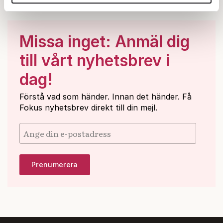
annons- och analysföretag som vi samarbetar med.
Under« och…
Dessa kan i sin tur kombinera informationen med annan
information som du har tillhandahållit eller som de har
Missa inget: Anmäl dig
samlat in när du har använt deras tjänster.
Om du vill läsa mer om hur vi hanterar personuppgifter
till vårt nyhetsbrev i
kan du göra det
här
.
dag!
Förstå vad som händer. Innan det händer. Få
Fokus nyhetsbrev direkt till din mejl.