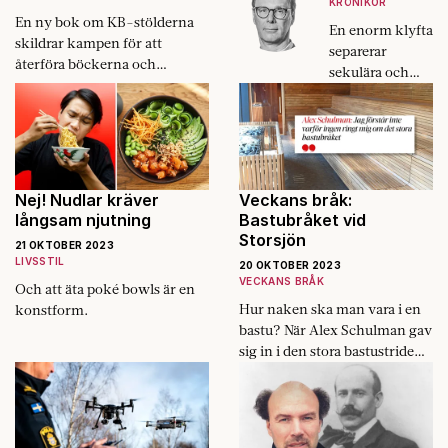
KRÖNIKOR
En ny bok om KB-stölderna
En enorm klyfta
skildrar kampen för att
separerar
återföra böckerna och
sekulära och
förtroendet för det svenska
förnuftsbaserad
nationalbiblioteket.
e kulturer från
islamisternas
mentalitet.
Nej! Nudlar kräver
Veckans bråk:
långsam njutning
Bastubråket vid
Storsjön
21 OKTOBER 2023
LIVSSTIL
20 OKTOBER 2023
VECKANS BRÅK
Och att äta poké bowls är en
Hur naken ska man vara i en
konstform.
bastu? När Alex Schulman gav
sig in i den stora bastustriden
drogs nya svallvågor upp.