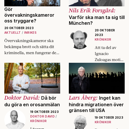
Gör
Nils Erik Forsgård:
övervakningskameror
Varför ska man ta sig till
oss tryggare?
München?
20 OKTOBER 2023
20 OKTOBER
AKTUELLT
INRIKES
2023
KRÖNIKOR
Övervakningskameror ska
bekämpa brott och sätta dit
Att ta del av
kriminella, men fungerar det
Ignacio
verkligen?
Zuloagas motiv
på Kunsthalle är
en fest för den
som alltid
törstar.
Doktor David:
Lars Åberg:
Då bör
Inget kan
du göra en orosanmälan
hindra migrationen över
gränsen till USA
19 OKTOBER 2023
DOKTOR DAVID
19 OKTOBER 2023
KRÖNIKOR
KRÖNIKOR