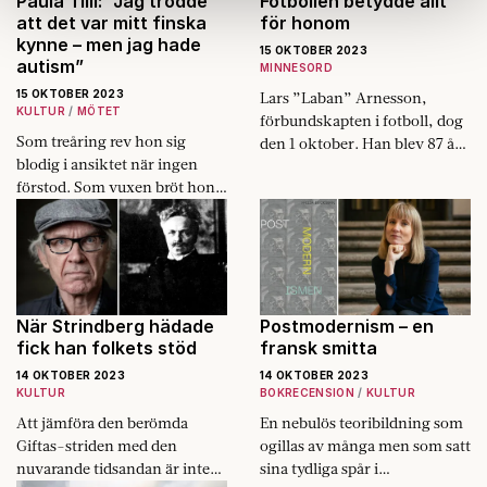
Paula Tilli: ”Jag trodde
Fotbollen betydde allt
att det var mitt finska
för honom
samlat in när du har använt deras tjänster.
kynne – men jag hade
Om du vill läsa mer om hur vi hanterar personuppgifter
15 OKTOBER 2023
autism”
MINNESORD
kan du göra det
här
.
15 OKTOBER 2023
Lars ”Laban” Arnesson,
KULTUR
MÖTET
förbundskapten i fotboll, dog
Som treåring rev hon sig
den 1 oktober. Han blev 87 år
blodig i ansiktet när ingen
gammal.
förstod. Som vuxen bröt hon
ihop. I dag arbetar Paula Tilli
med att sprida kunskap om
autism.
När Strindberg hädade
Postmodernism – en
fick han folkets stöd
fransk smitta
14 OKTOBER 2023
14 OKTOBER 2023
KULTUR
BOKRECENSION
KULTUR
Att jämföra den berömda
En nebulös teoribildning som
Giftas-striden med den
ogillas av många men som satt
nuvarande tidsandan är inte
sina tydliga spår i