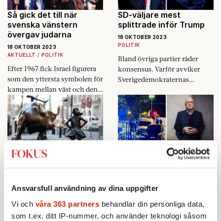
Så gick det till när
SD-väljare mest
svenska vänstern
splittrade inför Trump
övergav judarna
18 OKTOBER 2023
POLITIK
18 OKTOBER 2023
AKTUELLT
POLITIK
Bland övriga partier råder
Efter 1967 fick Israel figurera
konsensus. Varför avviker
som den yttersta symbolen för
Sverigedemokraternas
kampen mellan väst och den
väljare?
fattiga världen.
Kulturkriget rör inte
Terrorexpert: ”Hög
USA:s ekonomi i ryggen
koncentration av
potentiella terrorister i
18 OKTOBER 2023
Sverige”
EKONOMI
UTRIKES
Ansvarsfull användning av dina uppgifter
VECKANS FOKUS
17 OKTOBER 2023
AKTUELLT
INRIKES
Vi och
våra 363 partners
behandlar din personliga data,
USA må plågas av politiskt
kaos och kulturkrig. Men
som t.ex. ditt IP-nummer, och använder teknologi såsom
Efter terrordådet i Bryssel i