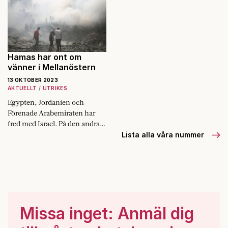
muntert. Medan Strindberg
Västerlandet. Frida Beckman
blev hjälteförklarad fick Lars
reder ut vad
Vilks nära nog obefintligt stöd
postmodernismen egentligen
i offentligheten.
är.
Hamas har ont om
vänner i Mellanöstern
13 OKTOBER 2023
AKTUELLT
UTRIKES
Egypten, Jordanien och
Förenade Arabemiraten har
fred med Israel. På den andra
sidan finns primärt det
Lista alla våra nummer
shiamuslimska Iran samt
Syrien med stöd från
Ryssland.
Missa inget: Anmäl dig