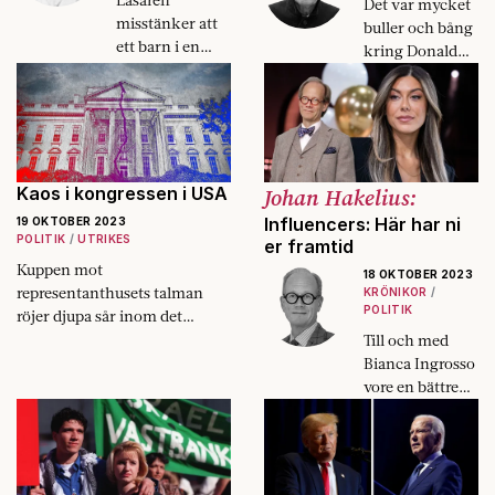
Läsaren
Det var mycket
misstänker att
buller och bång
ett barn i en
kring Donald
familj far illa.
Trump och hans
Hur mycket
mur mot
belägg behöver
Mexiko, men
man för att göra
fler papperslösa
en
greps på Bill
orosanmälan?
Clintons och
Kaos i kongressen i USA
Johan Hakelius:
Barack Obamas
Influencers: Här har ni
19 OKTOBER 2023
tid.
POLITIK
UTRIKES
er framtid
Kuppen mot
18 OKTOBER 2023
representanthusets talman
KRÖNIKOR
POLITIK
röjer djupa sår inom det
republikanska partiet i USA.
Till och med
Bianca Ingrosso
vore en bättre
partiledare än
Muharrem
Demirok och
Ebba Busch.