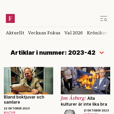
Aktuellt
Veckans Fokus
Val 2026
Krönikor
K
Artiklar i nummer: 2023-42
Bland boktjuvar och
Jon Åsberg:
Alla
samlare
kulturer är inte lika bra
22 OKTOBER 2023
21 OKTOBER 2023
KULTUR