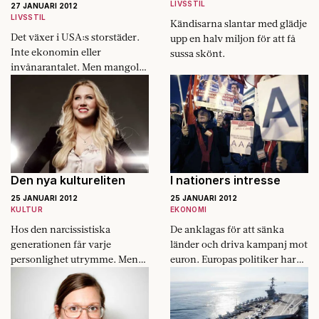
LIVSSTIL
27 JANUARI 2012
LIVSSTIL
Kändisarna slantar med glädje
Det växer i USA:s storstäder.
upp en halv miljon för att få
Inte ekonomin eller
sussa skönt.
invånarantalet. Men mangold,
morötter och senap.
Den nya kultureliten
I nationers intresse
25 JANUARI 2012
25 JANUARI 2012
KULTUR
EKONOMI
Hos den narcissistiska
De anklagas för att sänka
generationen får varje
länder och driva kampanj mot
personlighet utrymme. Men
euron. Europas politiker har
de samlas inte i upprop för
fått en perfekt syndabock att
Slussen och de skriver ingen
skylla sina problem på.
generationsroman.