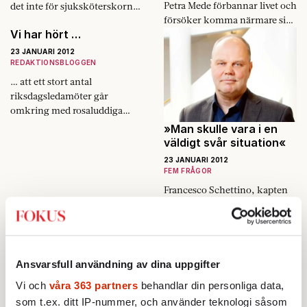
Petra Mede förbannar livet och
det inte för sjuksköterskorna
försöker komma närmare sig
och arbetsterapeuterna.
Vi har hört …
själv.
23 JANUARI 2012
REDAKTIONSBLOGGEN
… att ett stort antal
riksdagsledamöter går
omkring med rosaluddiga
handklovar i väskan. Mycket
»Man skulle vara i en
tyder på att anledningen är en
väldigt svår situation«
ovanligt kreativ inbjudan till
23 JANUARI 2012
en före­ställning…
FEM FRÅGOR
Francesco Schettino, kapten
på det kryssningsfartyg som
gick på grund nära italienska
västkusten i fredags, smet
ifrån räddningsarbetet, enligt
italienska medier. Trots
Ansvarsfull användning av dina uppgifter
direkta order från
Vi och
våra 363 partners
behandlar din personliga data,
kustbevakningen gick
som t.ex. ditt IP-nummer, och använder teknologi såsom
kaptenen aldrig tillbaka