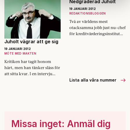
information som du har tillhandahållit eller som de har
Nedgraderad Juholt
samlat in när du har använt deras tjänster.
19 JANUARI 2012
REDAKTIONSBLOGGEN
Om du vill läsa mer om hur vi hanterar personuppgifter
kan du göra det
här
.
Två av världens mest
otacksamma jobb just nu: chef
för kredit­värderingsinstitut
och partiledare för
Juholt vägrar att ge sig
socialdemokraterna. När
19 JANUARI 2012
Standard & Poor’s sänkte
MÖTE MED MAKTEN
betyget för Frankrike och
Kritiken har tagit honom
åtta…
hårt, men han tänker slåss för
att sitta kvar. I en intervju
med Lars Adaktusson talar
Lista alla våra nummer
Håkan Juholt ut om sin och
partiets kris.
Missa inget: Anmäl dig