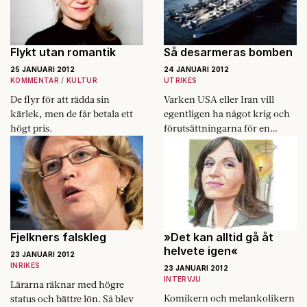
Flykt utan romantik
Så desarmeras bomben
25 JANUARI 2012
24 JANUARI 2012
KOMMENTAR
KULTUR
UTRIKES
De flyr för att rädda sin
Varken USA eller Iran vill
kärlek, men de får ­betala ett
egentligen ha något krig och
högt pris.
förutsättningarna för en
lösning finns mitt framför
ögonen, skriver Hans Blix.
Fjelkners falskleg
»Det kan alltid gå åt
helvete igen«
23 JANUARI 2012
INRIKES
23 JANUARI 2012
INTERVJU
Lärarna räknar med högre
Komikern och melankolikern
status och bättre lön. Så blev