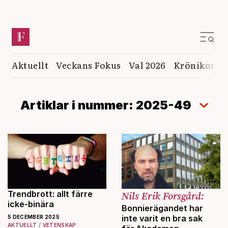
Aktuellt
Veckans Fokus
Val 2026
Krönikor
K
Artiklar i nummer: 2025-49
Trendbrott: allt färre
Nils Erik Forsgård:
icke-binära
Bonnierägandet har
inte varit en bra sak
5 DECEMBER 2025
AKTUELLT
VETENSKAP