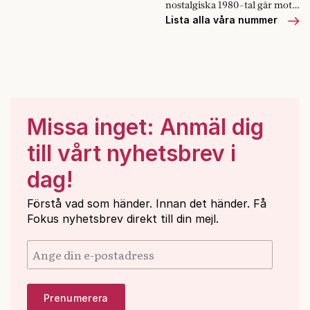
nostalgiska 1980-tal går mot
Manchester när staden var
sitt slut. Problemet med serien
Lista alla våra nummer
popkulturens epicentrum.
är att den aldrig på riktigt
gjort upp med Ronald Reagans
Amerika.
Missa inget: Anmäl dig
till vårt nyhetsbrev i
dag!
Förstå vad som händer. Innan det händer. Få
Fokus nyhetsbrev direkt till din mejl.