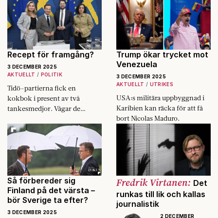
Economist som
arbetslinje?
ville att jag
Utan en sådan
skulle bekräfta
blir det nog
något som inte
svårt att få
stämde med
förnyat
min verklighet.
förtroende.
Recept för framgång?
Trump ökar trycket mot
Venezuela
3 DECEMBER 2025
AKTUELLT
POLITIK
3 DECEMBER 2025
AKTUELLT
UTRIKES
Tidö-partierna fick en
USA:s militära uppbyggnad i
kokbok i present av två
Karibien kan räcka för att få
tankesmedjor. Vågar de
bort Nicolas Maduro.
använda den för att vinna
valet 2026?
Så förbereder sig
Fredrik Virtanen:
Det
Finland på det värsta –
runkas till lik och kallas
bör Sverige ta efter?
journalistik
3 DECEMBER 2025
2 DECEMBER