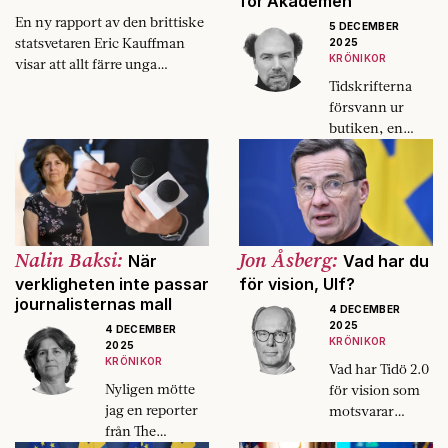
för Akademen
En ny rapport av den brittiske
5 DECEMBER
statsvetaren Eric Kauffman
2025
KRÖNIKOR
visar att allt färre unga
identifierar sig som bisexuella,
Tidskrifterna
trans eller queer.
försvann ur
butiken, en
efter en. Och
den
svenskspråkiga
litteraturen, inte
minst
facklitteraturen
Nalin Baksi:
Jon Åsberg:
När
Vad har du
– ja, vart
verkligheten inte passar
för vision, Ulf?
försvann väl
journalisternas mall
4 DECEMBER
den med en
2025
4 DECEMBER
svensk ägare?
KRÖNIKOR
2025
KRÖNIKOR
Vad har Tidö 2.0
Nyligen mötte
för vision som
jag en reporter
motsvarar
från The
Alliansens