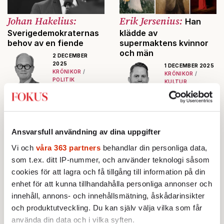
Johan Hakelius:
Erik Jersenius:
Han
Sverigedemokraternas
klädde av
behov av en fiende
supermaktens kvinnor
och män
2 DECEMBER
2025
1 DECEMBER 2025
KRÖNIKOR
KRÖNIKOR
POLITIK
KULTUR
Sverigedemokra
Med sina
terna går hårt åt
ovanliga
Public service
porträtt synade
för att visa att
Aaron Shikler
Ansvarsfull användning av dina uppgifter
partiet
supermaktens
fortfarande är
Vi och
våra 363 partners
behandlar din personliga data,
kvinnor och
ett alternativ till
män och
som t.ex. ditt IP-nummer, och använder teknologi såsom
etablissemanget
blottade deras
cookies för att lagra och få tillgång till information på din
. Valet av fiende
mänskliga
Chile på väg åt höger
Torbjörn Elensky: ”Niqab
enhet för att kunna tillhandahålla personliga annonser och
är logiskt.
sårbarhet.
efter vänsterns kaos
är ett uttryck för hat”
innehåll, annons- och innehållsmätning, åskådarinsikter
1 DECEMBER 2025
1 DECEMBER 2025
och produktutveckling. Du kan själv välja vilka som får
AKTUELLT
UTRIKES
OPINION
använda din data och i vilka syften.