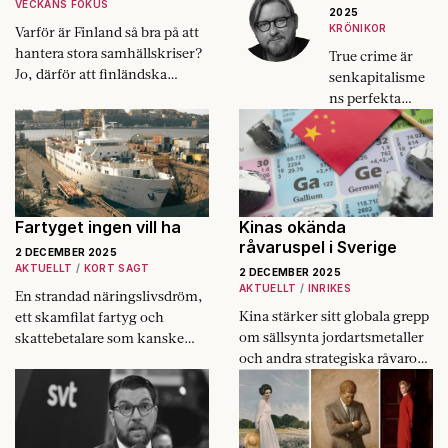
VECKANS FOKUS
2025
KRÖNIKOR
Varför är Finland så bra på att
hantera stora samhällskriser?
True crime är
Jo, därför att finländska
senkapitalisme
politiker räknar med att de
ns perfekta
ska inträffa – och planerar för
produkt: Noll
dem.
moral, maximal
profit, oändlig
återvinning.
Fartyget ingen vill ha
Kinas okända
råvaruspel i Sverige
2 DECEMBER 2025
AKTUELLT
KORT SAGT
2 DECEMBER 2025
AKTUELLT
INRIKES
En strandad näringslivsdröm,
Kina stärker sitt globala grepp
ett skamfilat fartyg och
om sällsynta jordartsmetaller
skattebetalare som kanske
och andra strategiska råvaror.
tvingas betala för att äntligen
Och Sverige finns med i det
bogsera bort eländet. Vad kan
geopolitiska spelet.
gå fel?