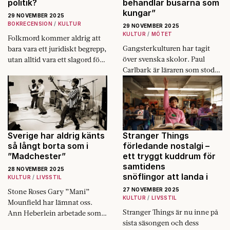
politik?
behandlar busarna som
kungar”
29 NOVEMBER 2025
BOKRECENSION
KULTUR
29 NOVEMBER 2025
KULTUR
MÖTET
Folkmord kommer aldrig att
Gangsterkulturen har tagit
bara vara ett juridiskt begrepp,
över svenska skolor. Paul
utan alltid vara ett slagord för
Carlbark är läraren som stod
aktivister. Mark Klamberg
upp mot våldet och själv blev
berättar om dess omtvistade
av med jobbet.
historia.
Sverige har aldrig känts
Stranger Things
så långt borta som i
förledande nostalgi –
”Madchester”
ett tryggt kuddrum för
samtidens
28 NOVEMBER 2025
snöflingor att landa i
KULTUR
LIVSSTIL
27 NOVEMBER 2025
Stone Roses Gary ”Mani”
KULTUR
LIVSSTIL
Mounfield har lämnat oss.
Stranger Things är nu inne på
Ann Heberlein arbetade som
sista säsongen och dess
aupair och barmaid i