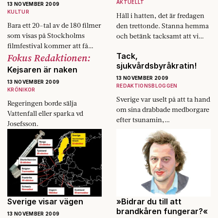
AKTUELLT
13 NOVEMBER 2009
KULTUR
Håll i hatten, det är fredagen
Bara ett 20-tal av de 180 filmer
den trettonde. Stanna hemma
som visas på Stockholms
och betänk tacksamt att vi
filmfestival kommer att få
inte längre följer
Fokus Redaktionen:
Tack,
biopremiär.
bondepraktikan.
sjukvårdsbyråkratin!
Kejsaren är naken
13 NOVEMBER 2009
13 NOVEMBER 2009
REDAKTIONSBLOGGEN
KRÖNIKOR
Sverige var uselt på att ta hand
Regeringen borde sälja
om sina drabbade medborgare
Vattenfall eller sparka vd
efter tsunamin,
Josefsson.
nationalekonomiskt harvar vi
runt i Europas gärdsgårdsliga
och det idrottsliga ska vi…
Sverige visar vägen
»Bidrar du till att
brandkåren fungerar?«
13 NOVEMBER 2009