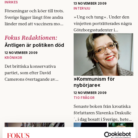
INRIKES
13 NOVEMBER 2009
INTERVJU
Förseningar och köer till trots.
»Ung och tung«. Under den
Sverige ligger långt före andra
vinjetten porträtterades några
länder med att vaccinera mot
Göteborgsstudenter i
svininfluensan.
Fokus Redaktionen:
studenttidningen på
Göteborgs universitet i mitten
Äntligen är politiken död
av 1990-talet. Christian Azar
12 NOVEMBER 2009
var en av dem. Han…
KRÖNIKOR
Det brittiska konservativa
partiet, som efter David
»Kommunism för
Camerons övertagande av
nybörjare«
partiledarskapet aldrig
tröttnar på att visa upp sin
12 NOVEMBER 2009
nyvunna gullighet, ska satsa
TIO FRÅGOR
stort på sociala…
Senaste boken från kroatiska
författaren Slavenka Drakulic
´, i dag bosatt i Sverige, heter
»Katt i Warszawa och andra –
berättelser om livet under