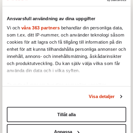
kommunismen« och består
av sex fabler om hur det var
att leva bakom järnridån.
Ansvarsfull användning av dina uppgifter
Vi och
våra 363 partners
behandlar din personliga data,
Jösta Hagelbäck
När granskarna blir
granskade
som t.ex. ditt IP-nummer, och använder teknologi såsom
12 NOVEMBER 2009
MINNESORD
cookies för att lagra och få tillgång till information på din
12 NOVEMBER 2009
INRIKES
enhet för att kunna tillhandahålla personliga annonser och
Filmare och poet, dog den 23
Klarar sig journalister bättre
oktober, 64 år gammal.
innehåll, annons- och innehållsmätning, åskådarinsikter
än politiker? På måndag ställs
och produktutveckling. Du kan själv välja vilka som får
TV4:s Trond Sefastsson inför
använda din data och i vilka syften.
hovrätten
Ta reda på mer om hur dina personliga uppgifter
behandlas och ställ in dina preferenser i
detaljsektionen
.
Visa detaljer
Du kan ändra eller dra tillbaka ditt samtycke när som
helst från cookie-förklaringen.
Tillåt alla
Spel för gallerierna
Kultur på hjul
Vi använder enhetsidentifierare för att anpassa innehållet
12 NOVEMBER 2009
12 NOVEMBER 2009
och annonserna till användarna, tillhandahålla funktioner
EKONOMI
KULTUR
Anpassa