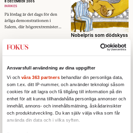
8 DECEMBER 2005
INRIKES
På lördag är det dags för den
årliga demonstrationen i
Salem, där högerextremister
samlats varje år sedan en 17-
Nobelpris som dödskyss
årig nynazist misshandlades
8 DECEMBER 2005
till döds år 2000.…
INRIKES
Varje år i oktober våndas
forskare världen över vid
Ansvarsfull användning av dina uppgifter
telefonen. Nobelpriset
Fokus Redaktionen:
skänker odödlig ära och
Vi och
våra 363 partners
behandlar din personliga data,
berömmelse, men kan också
Akut ingrepp behövs
som t.ex. ditt IP-nummer, och använder teknologi såsom
förlama en forskarkarriär.
8 DECEMBER 2005
cookies för att lagra och få tillgång till information på din
KRÖNIKOR
enhet för att kunna tillhandahålla personliga annonser och
Att söka vård innebär att lägga
innehåll, annons- och innehållsmätning, åskådarinsikter
delar eller hela sitt liv i
och produktutveckling. Du kan själv välja vilka som får
händerna på andra personer.
använda din data och i vilka syften.
Det är ett enormt förtroende
Lista alla våra nummer
och länge har den…