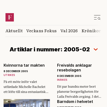
Aktuellt
Veckans Fokus
Val 2026
Krönikor
K
Artiklar i nummer: 2005-02
Kvinnorna tar makten
Freivalds anklagar
resebolagen
8 DECEMBER 2005
UTRIKES
8 DECEMBER 2005
INRIKES
På ett möte inför valet
Ett par hundra meter bort
utfärdade Michelle Bachelet
planerar borgerligheten för
ett löfte till sina entusiastiska
Laila Freivalds avgång. I det
anhängare: – Femtio procent
Barndom i helvetet
guldglänsande rummet i
av min regering kommer att
Arvfurstens palats sitter
bestå av kvinnor.…