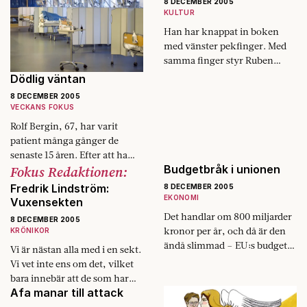
8 DECEMBER 2005
utrikesministern tryggt
KULTUR
tillbakalutad. Mot sig har…
Han har knappat in boken
med vänster pekfinger. Med
samma finger styr Ruben
Gallego sin elektriska rullstol.
Dödlig väntan
En lyx han inte ens vågade
8 DECEMBER 2005
drömma om…
VECKANS FOKUS
Rolf Bergin, 67, har varit
patient många gånger de
senaste 15 åren. Efter att ha
Fokus Redaktionen:
Budgetbråk i unionen
överlevt en akut hjärt­
operation 1991 har han
Fredrik Lindström:
8 DECEMBER 2005
genomlevt både
EKONOMI
Vuxensekten
munbottencancer…
Det handlar om 800 miljarder
8 DECEMBER 2005
kronor per år, och då är den
KRÖNIKOR
ändå slimmad – EU:s budget
Vi är nästan alla med i en sekt.
som ska gälla från 2007. I år
Vi vet inte ens om det, vilket
gör…
bara innebär att de som har
Afa manar till attack
värvat oss har gjort…