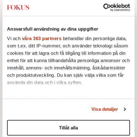
skapas öga mot öga –
som tidigare.
inte i ett zoom-möte
7 APRIL 2022
AKTUELLT
POLITIK
UTRIKES
7 APRIL 2022
På söndag avgörs första
KRÖNIKOR
KULTUR
rundan i Frankrikes
Ansvarsfull användning av dina uppgifter
president­val. Emmanuel
Samhällets små
Macron toppar mätningarna,
plutoner –
Vi och
våra 363 partners
behandlar din personliga data,
men ledningen krymper.
grannar,
som t.ex. ditt IP-nummer, och använder teknologi såsom
släktingar och
cookies för att lagra och få tillgång till information på din
arbetskamrater
enhet för att kunna tillhandahålla personliga annonser och
– måste mötas
innehåll, annons- och innehållsmätning, åskådarinsikter
mer. Den stora
och produktutveckling. Du kan själv välja vilka som får
freden är
använda din data och i vilka syften.
beroende av den
Historiens ryska
Riksdagssegrar till trots
lilla freden.
interventioner har
– det lyfter inte för SD
svetsat Ukraina
Ta reda på mer om hur dina personliga uppgifter
6 APRIL 2022
samman
AKTUELLT
INRIKES
POLITIK
behandlas och ställ in dina preferenser i
detaljsektionen
.
Visa detaljer
6 APRIL 2022
Segrarna i riksdagen har inte
Du kan ändra eller dra tillbaka ditt samtycke när som
AKTUELLT
HISTORIA
lett till något opinionslyft för
helst från cookie-förklaringen.
VECKANS FOKUS
Sverigedemokraterna som
Tillåt alla
Ukraina delar historiska rötter
annars vuxit särklassigt mest
Vi använder enhetsidentifierare för att anpassa innehållet
med Ryssland. Men landet har