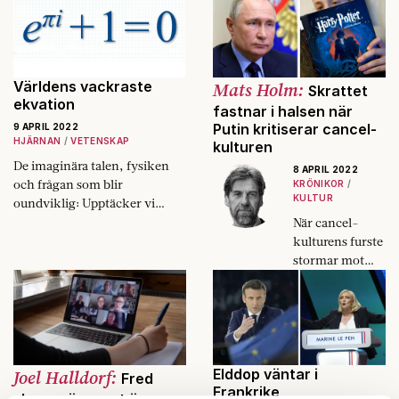
– av alla ställen.
perspektivet gör
det lättare att
förstå hur
Vladimir Putin
ser på världen.
Världens vackraste
Mats Holm:
Skrattet
Men de gör det
ekvation
fastnar i halsen när
inte lättare att
Putin kritiserar cancel-
9 APRIL 2022
tycka om
HJÄRNAN
VETENSKAP
kulturen
honom".
De imaginära talen, fysiken
8 APRIL 2022
och frågan som blir
KRÖNIKOR
KULTUR
oundviklig: Upptäcker vi
människor matematiken,
När cancel-
eller uppfinner vi den?
kulturens furste
stormar mot
väst kan det
verka dråpligt.
Men går inte att
småle åt. Den
ironiska
grimasen räddar
Joel Halldorf:
Elddop väntar i
Fred
oss lika lite nu
Frankrike