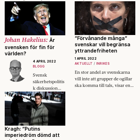
Testa ditt minne i Fokus
ekonomiska sanktioner slår
nyhetsquiz med frågor från
hårt mot den ryska
den gångna veckan.
ekonomin, men det smärtar
inte tillräckligt för att få Putin
att avbryta kriget.
”Förvånande många”
Johan Hakelius:
Är
svenskar vill begränsa
svensken för fin för
yttrandefriheten
världen?
1 APRIL 2022
4 APRIL 2022
AKTUELLT
INRIKES
BLOGG
En stor andel av svenskarna
Svensk
vill inte att grupper de ogillar
säkerhetspolitis
ska komma till tals, visar en
k diskussion
undersökning från Uppsala
handlar ofta om
universitet. Ett underbetyg för
världar som inte
demokratin, menar forskare.
finns och om
den egna
förträffligheten.
Kragh: ”Putins
imperiedröm dömd att