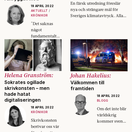
En färsk utredning föreslår
dikten.
19 APRIL 2022
nya och strängare mål för
AKTUELLT
Sveriges klimatavtryck. Alla
KRÖNIKOR
riksdagspartier är eniga.
"Det saknas
Målen är dock långt ifrån
något
självklara. Christian Azar,
fundamentalt
som satt med som expert i
hos stora delar
utredningen, beskriver
av den svenska
bakgrunden.
eliten, och det
är instinkten att
säga vad man
tycker. Snyggt
Helena Granström:
Johan Hakelius:
och prydligt,
Sokrates ogillade
Välkommen till
och precis vad
skrivkonsten – men
framtiden
man tycker."
hade hatat
18 APRIL 2022
digitaliseringen
BLOGG
18 APRIL 2022
Om det inte blir
KRÖNIKOR
världskrig
Skrivkonsten
kommer svensk
berövar oss vår
politik