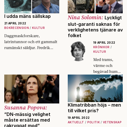
I udda mäns sällskap
Nina Solomin:
Lyckligt
slut-garanti saknas för
21 APRIL 2022
BOKRECENSION
KULTUR
verklighetens tjänare av
folket
Daggmaskforskare,
latrintunnor och ett gammalt
19 APRIL 2022
rumänskt säldjur. Fredrik
KRÖNIKOR
KULTUR
Sjöbergs essäsamling gör mig
matt och lycklig, skriver
Med trams,
Fokus recensent.
värme och
begåvad humor
tog Ukrainarna
skådespelaren
och komikern
Volodymyr
Zelenskyj till
Klimatribban höjs – men
Susanna Popova:
sina hjärtan.
till vilket pris?
Verkligheten
”DN-mässig velighet
19 APRIL 2022
visade sig dock
måste ersättas med
AKTUELLT
POLITIK
VETENSKAP
överträffa
rakryggat mod”