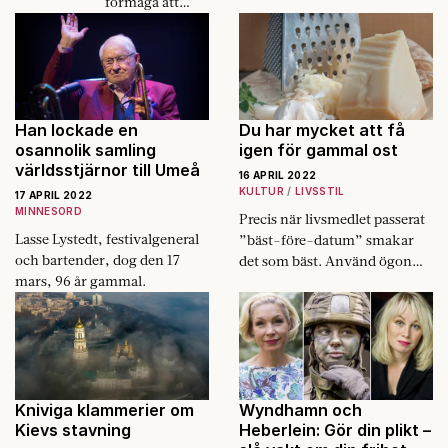
förmåga att
kommande
minnas,
decennier att
menade
handla om
Sokrates. Men
konsekvensern
digitaliseringen
a av vårt
berövar oss vår
invandringsexp
mänsklighet.
Han lockade en
Du har mycket att få
eriment.
osannolik samling
igen för gammal ost
världsstjärnor till Umeå
16 APRIL 2022
KULTUR
LIVSSTIL
17 APRIL 2022
MINNESORD
Precis när livsmedlet passerat
Lasse Lystedt, festivalgeneral
”bäst-före-datum” smakar
och bartender, dog den 17
det som bäst. Använd ögon
mars, 96 år gammal.
och näsa, i stället för att
slänga maten av slentrian,
skriver Göran Lager.
Kniviga klammerier om
Wyndhamn och
Kievs stavning
Heberlein: Gör din plikt –