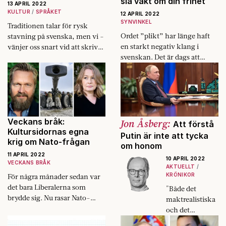
slå vakt om din frihet
13 APRIL 2022
KULTUR
SPRÅKET
12 APRIL 2022
SYNVINKEL
Traditionen talar för rysk
Ordet ”plikt” har länge haft
stavning på svenska, men vi ­
en starkt negativ klang i
vänjer oss snart vid att skriva
svenskan. Det är dags att
stadens namn som det låter på
ändra på den saken, skriver
ukrainska, Kyjiv.
debattörerna Anna-Karin
Wyndhamn och Ann
Heberlein.
Veckans bråk:
Jon Åsberg:
Att förstå
Kultursidornas egna
Putin är inte att tycka
krig om Nato-frågan
om honom
11 APRIL 2022
10 APRIL 2022
VECKANS BRÅK
AKTUELLT
KRÖNIKOR
För några månader sedan var
det bara Liberalerna som
"Både det
brydde sig. Nu rasar Nato-
maktrealistiska
debatten mellan
och det
tidningsbjässarnas kultursidor
historiska