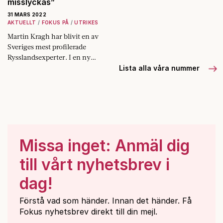
misslyckas”
31 MARS 2022
AKTUELLT
FOKUS PÅ
UTRIKES
Martin Kragh har blivit en av
Sveriges mest profilerade
Rysslandsexperter. I en ny
bok beskriver han hur tanken
Lista alla våra nummer
om ett Storryssland förde
Putin till kriget i Ukraina –
och varför invasionen
kommer att misslyckas. Fokus
har talat med honom om den.
Missa inget: Anmäl dig
till vårt nyhetsbrev i
dag!
Förstå vad som händer. Innan det händer. Få
Fokus nyhetsbrev direkt till din mejl.