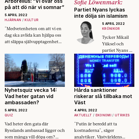
Arborelius: ”Vi övar oss
Sofie Löwenmark:
på att dö när vi somnar”
Partiet Nyans lyckas
inte dölja sin islamism
5 APRIL 2022
HJÄRNAN
KULTUR
5 APRIL 2022
"Medvetenheten om att vi en
KRÖNIKOR
dag ska avlida kan hjälpa oss
Tycker Mikail
att släppa självupptagenhet
Yüksel och
och småaktighet. Andra
partiet Nyans att
människor blir viktigare".
segregation är
eftersträvansvär
d och bör
förstärkas av
samhället? En
sådan politisk
Nyhetsquiz vecka 14:
Hårda sanktioner
bomb skulle
Vad heter gatan vid
riskerar slå tillbaka mot
ambassaden?
Väst
vara
uppfriskande
5 APRIL 2022
4 APRIL 2022
inför valet.
QUIZ
AKTUELLT
EKONOMI
UTRIKES
Vad heter den gata där
"Putin är beredd att ta
Rysslands ambassad ligger och
kostnaderna", säger
som många vill döpa om?
analytiker. Västvärldens