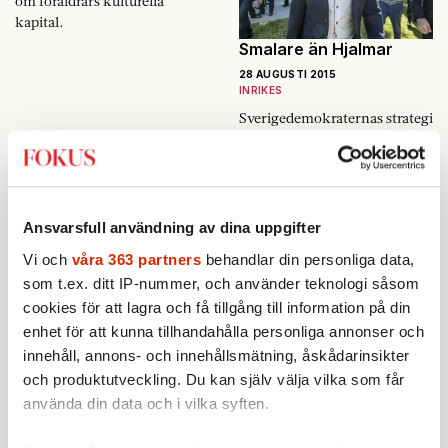
om föräldrars kulturella
kapital.
Smalare än Hjalmar
28 AUGUSTI 2015
INRIKES
Sverigedemokraternas strategi
att bredda sig har misslyckats.
Ändå är partiet framgångsrikt.
Murens logik
28 AUGUSTI 2015
UTRIKES
Ansvarsfull användning av dina uppgifter
Därför byggs det nya
Vi och
våra 363 partners
behandlar din personliga data,
barriärer, trots att de inte
som t.ex. ditt IP-nummer, och använder teknologi såsom
stoppar människor på flykt.
cookies för att lagra och få tillgång till information på din
En värld utan hjältar
enhet för att kunna tillhandahålla personliga annonser och
28 AUGUSTI 2015
innehåll, annons- och innehållsmätning, åskådarinsikter
KULTUR
och produktutveckling. Du kan själv välja vilka som får
»The Wire«-skaparens nya
använda din data och i vilka syften.
tv-serie är ett
shakespearedrama om