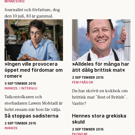
MINNESORD
Journalist och författare, dog
den 10 juli, 83 år gammal.
»Ingen ville provocera
»Alldeles för många har
öppet med fördomar om
ätit dålig brittisk mat«
romer«
2 SEPTEMBER 2015
FEM FRÅGOR
3 SEPTEMBER 2015
INRIKES
INTERVJU
Du har skrivit en kokbok om
Taikontolkaren och
brittisk mat "Best of British".
storbadaren Lawen Mohtadi är
Varför?
helst ensam när hon får välja.
Så stoppas sadisterna
Hennes stora grekiska
skuld
2 SEPTEMBER 2015
INRIKES
2 SEPTEMBER 2015
EKONOMI