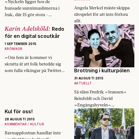
»Nyckeln ligger hos de
Angela Merkel måste skippa
hunsade sunni­muslimerna i
räv­spelet för att inte förlora
Irak, där IS gör stora ­
allt.
rekryteringar«
Karin Adelsköld:
Redo
för en digital scoutkår
1 SEPTEMBER 2015
KRÖNIKOR
»Om fem år kommer vi
skratta åt att folk betedde sig
Brottning i kulturpölen
som fulla vikingar på Twitter
och Facebook.«
31 AUGUSTI 2015
AKTUELLT
Så slåss Fredrik »Jeansen«
Reinfeldt och David
»Engångshyveln«
Kul för oss!
Lagercrantz om läsarna.
28 AUGUSTI 2015
KOMMENTAR
KULTUR
Barnuppfostran handlar inte