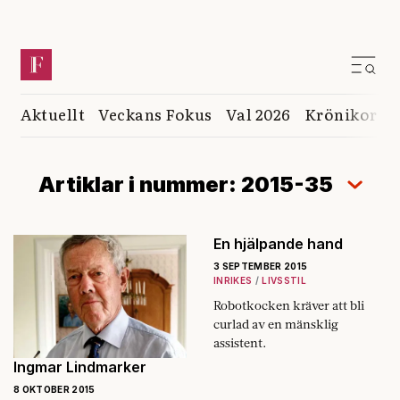
Aktuellt
Veckans Fokus
Val 2026
Krönikor
K
Artiklar i nummer: 2015-35
En hjälpande hand
3 SEPTEMBER 2015
INRIKES
LIVSSTIL
Robotkocken kräver att bli
curlad av en mänsklig
assistent.
Ingmar Lindmarker
8 OKTOBER 2015