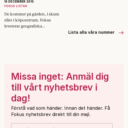
sammanhang, och mest av
16 DECEMBER 2010
allt i det social­demokratiska
FOKUS LISTAR
partiet. När något…
De kommer på gården, i skum
eller i köpcentrum. Fokus
levererar geografiska
variationer, myter och poesi
Lista alla våra nummer
med tomteluva.
Missa inget: Anmäl dig
till vårt nyhetsbrev i
dag!
Förstå vad som händer. Innan det händer. Få
Fokus nyhetsbrev direkt till din mejl.