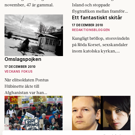
november, 47 år gammal.
Island och stoppade
flygtrafiken mellan framför
Ett fantastiskt skitår
allt USA och Europa. Under
några korta veckor
17 DECEMBER 2010
förändrades synen på resande,
REDAKTIONSBLOGGEN
miljöoptimisterna började
Kungligt bröllop, storsvindeln
hoppas på en ny renare värld.
på Röda Korset, sexskandaler
Men snart upplöstes molnet,
inom katolska kyrkan,
katastrofen föll i glömska och
jämställdhetspolisen »Kapten
Omslagspojken
flygen lyfte som förr.
Klänning« avslöjades,
17 DECEMBER 2010
svenskar dödade i
VECKANS FOKUS
Afghanistan, historisk
När elitsoldaten Pontus
borgerlig valseger,
Hübinette åkte till
sverigedemokraterna i
Afghanistan var han
riksdagen, Sahlins…
försvarets affischnamn. Nu
sitter han förlamad hemma i
Karlsborg och är starkt kritisk
till den svenska hanteringen
av krigsveteraner. »Man
behöver ingen medalj för att