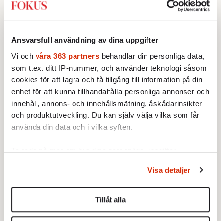
man har skadat sig, man
Klyftorna ökar mellan
Drömmen om fristaden
behöver hjälp.«
tungviktarna
Sverige
17 DECEMBER 2010
17 DECEMBER 2010
Ansvarsfull användning av dina uppgifter
EKONOMI
KULTUR
Fest i Sverige, frossa i Irland.
Julian Assange missade att
Vi och
våra 363 partners
behandlar din personliga data,
Åtstramning i Europa, fullt ös i
integritet är lika viktigt inom
som t.ex. ditt IP-nummer, och använder teknologi såsom
USA. Kina säljer, USA köper.
sex som it. Han borde läsa sin
cookies för att lagra och få tillgång till information på din
Det är skillnaderna som
Stieg Larsson mer noggrant.
enhet för att kunna tillhandahålla personliga annonser och
präglar vår ekonomi nästa år.
innehåll, annons- och innehållsmätning, åskådarinsikter
och produktutveckling. Du kan själv välja vilka som får
använda din data och i vilka syften.
Ta reda på mer om hur dina personliga uppgifter
Martyrernas tid
»Sverige går
motströms«
behandlas och ställ in dina preferenser i
detaljsektionen
.
17 DECEMBER 2010
Visa detaljer
UTRIKES
Du kan ändra eller dra tillbaka ditt samtycke när som
17 DECEMBER 2010
TIO FRÅGOR
Den moderna
helst från cookie-förklaringen.
Statsminister Fredrik
självmordsbombaren föddes
Tillåt alla
Reinfeldt, snart inne på sitt
på 1980-talet. Men profeten
Vi använder enhetsidentifierare för att anpassa innehållet
femte år vid makten,
Muhammed fördömde