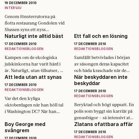
19 DECEMBER 2010
bara var året då
INTERVJU
sverigedemokraterna tog sig…
Genom fönsterrutorna på
flotta restaurang Gondolen vid
Slussen syns ett nyss
Naturligt inte alltid bäst
Ett fall och en lösning
vinterklätt Stockholm. Men
författarna Måns Gahrton och
17 DECEMBER 2010
17 DECEMBER 2010
Johan Unenge äter helst i
REDAKTIONSBLOGGEN
REDAKTIONSBLOGGEN
Köket, som…
Kampen om de ekologiska
Samfällt betvivlades i början
julskinkorna har varit hård i
av säsongen deras kapacitet
år. Naturligt, utan tillsatser, är
och båda kraschade när de
Att leda utan att synas
När beskyddaren inte
det dominerande matmottot.
ställdes på prov. Att närma sig
beskyddar
Äkta vara ska det vara. Jakten
mållinjen i hög hastighet utan
17 DECEMBER 2010
på det…
att…
REDAKTIONSBLOGGEN
17 DECEMBER 2010
REDAKTIONSBLOGGEN
Var det den kyliga
Beryktad och högt uppsatt. En
oktoberdagen när han höll tal
polis som byggt sin karriär på
i Washington DC? När han
genusfrågor – så intensivt att
svarade en fattig kvinna i
Boy George med
Zlatans ofattbara affär
han kallades för Kapten
publiken som ville veta när
svångrem
Klänning bakom ryggen. Det
hon…
17 DECEMBER 2010
visade…
REDAKTIONSBLOGGEN
17 DECEMBER 2010