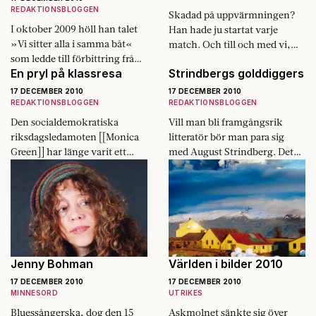
REDAKTIONSBLOGGEN
Skadad på uppvärmningen?
I oktober 2009 höll han talet
Han hade ju startat varje
»Vi sitter alla i samma båt«
match. Och till och med vi,
som ledde till förbittring från
högt uppe på Camp Nous
En pryl på klassresa
Strindbergs golddiggers
folk, fack och
tredje läktarnivå, hade ju sett
Labourregering, trots att han
honom…
17 DECEMBER 2010
17 DECEMBER 2010
bara…
REDAKTIONSBLOGGEN
REDAKTIONSBLOGGEN
Den socialdemokratiska
Vill man bli framgångsrik
riksdagsleda­moten [[Monica
litteratör bör man para sig
Green]] har länge varit ett
med August Strindberg. Det
favoritföremål för hån inom
säger oss det gångna bokårets
landets unga borgerlighet.
extremer. Det vi har att göra
Under året har hon anklagat
med…
kristdemokratledaren [[Göran
Hägglund]] för…
Jenny Bohman
Världen i bilder 2010
17 DECEMBER 2010
17 DECEMBER 2010
MINNESORD
UTRIKES
Bluessångerska, dog den 15
Askmolnet sänkte sig över