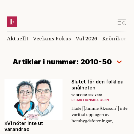
Aktuellt
Veckans Fokus
Val 2026
Krönikor
K
Artiklar i nummer: 2010-50
Slutet för den folkliga
snålheten
17 DECEMBER 2010
REDAKTIONSBLOGGEN
Hade [[Jimmie Åkesson]] inte
varit så upptagen av
hembygdsföreningar,
»Vi nöter inte ut
muslimer och riksdagsplatser
varandra«
hade han märkt hur 2010 inte