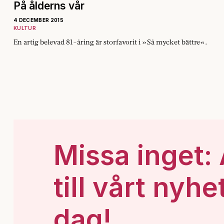
På ålderns vår
4 DECEMBER 2015
KULTUR
En artig belevad 81-åring är storfavorit i »Så mycket bättre«.
Missa inget:
till vårt nyhe
dag!