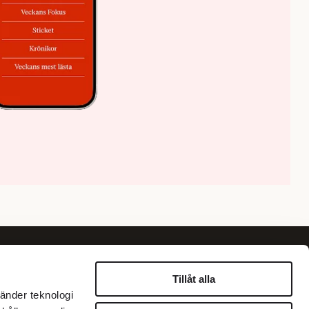
Om oss
Information
Tillåt alla
änder teknologi
Om Fokus
Personuppgiftspolicy