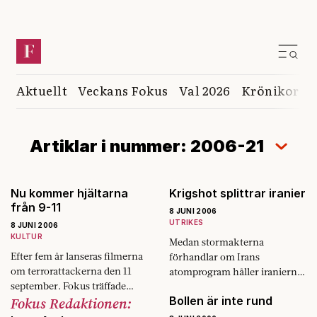
Aktuellt
Veckans Fokus
Val 2026
Krönikor
K
Artiklar i nummer: 2006-21
Nu kommer hjältarna
Krigshot splittrar iranier
från 9-11
8 JUNI 2006
UTRIKES
8 JUNI 2006
KULTUR
Medan stormakterna
Efter fem år lanseras filmerna
förhandlar om Irans
om terrorattackerna den 11
atomprogram håller iranierna
september. Fokus träffade
andan. Men alla räds inte ett
Fokus Redaktionen:
Bollen är inte rund
efterlevande och regissören
krig. Fokus har pratat med
Paul Grenngrass som gjort
folket på gatorna i Teheran.