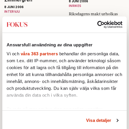
ett annat land. Där dör
8 JUNI 2006
människor som inte har råd
INRIKES
8 JUNI 2006
att betala sin canceroperation
INTERVJU
Riksdagens makt urholkas
och där nekas unga kvinnor
»Vi skrattade så mycket att vi
under mandatperioden, som
mödravård. Fokus har besökt
höll på att kissa ner oss«,
avslutas i veckan. Skyll er
ett Sverige som ingen vill
säger Mia Skäringer om det
själva, säger statsvetare.
låtsas om.
Pirater i sikte!
första mötet med Klara
Zimmergren för tio år…
Ansvarsfull användning av dina uppgifter
8 JUNI 2006
EKONOMI
Vi och
våra 363 partners
behandlar din personliga data,
De omsätter miljoner på nätet.
som t.ex. ditt IP-nummer, och använder teknologi såsom
Dagarna efter polisens tillslag
cookies för att lagra och få tillgång till information på din
har nätpiraterna redan hittat
enhet för att kunna tillhandahålla personliga annonser och
nya tillhåll.
Lista alla våra nummer
innehåll, annons- och innehållsmätning, åskådarinsikter
och produktutveckling. Du kan själv välja vilka som får
använda din data och i vilka syften.
Ta reda på mer om hur dina personliga uppgifter
behandlas och ställ in dina preferenser i
detaljsektionen
.
Missa inget: Anmäl dig
Visa detaljer
Du kan ändra eller dra tillbaka ditt samtycke när som