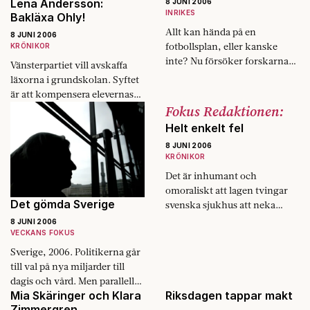
Lena Andersson:
8 JUNI 2006
»United 93«.
INRIKES
Bakläxa Ohly!
Allt kan hända på en
8 JUNI 2006
fotbollsplan, eller kanske
KRÖNIKOR
inte? Nu försöker forskarna
Vänsterpartiet vill avskaffa
göra vetenskap av idrotten.
läxorna i grundskolan. Syftet
är att kompensera elevernas
Fokus Redaktionen:
olika bakgrund. Man tänker
sig att skolan blir mer
Helt enkelt fel
likvärdig utan hemläxor. Om
8 JUNI 2006
vi…
KRÖNIKOR
Det är inhumant och
omoraliskt att lagen tvingar
Det gömda Sverige
svenska sjukhus att neka
livsviktig vård till personer
8 JUNI 2006
utan uppehållstillstånd.
VECKANS FOKUS
Sverige, 2006. Politikerna går
till val på nya miljarder till
dagis och vård. Men parallellt
Mia Skäringer och Klara
Riksdagen tappar makt
med det officiella Sverige finns
Zimmergren